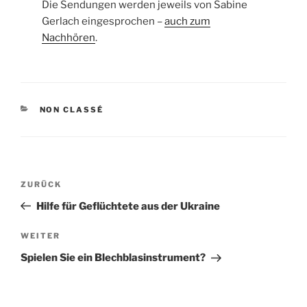
Die Sendungen werden jeweils von Sabine
Gerlach eingesprochen –
auch zum
Nachhören
.
KATEGORIEN
NON CLASSÉ
Beitragsnavigation
Vorheriger
ZURÜCK
Beitrag
Hilfe für Geflüchtete aus der Ukraine
Nächster
WEITER
Beitrag
Spielen Sie ein Blechblasinstrument?