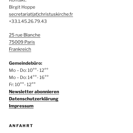
n
n
g
Birgit Hoppe
g
s
a
secretariat(at)christuskirche.fr
e
t
i
+33.1.45.26.79.43
n
i
c
o
25 rue Blanche
h
n
75009 Paris
t
Frankreich
e
n
Gemeindebüro:
,
Mo – Do: 10°°- 12°°
Mo – Do: 14°°- 16°°
N
Fr: 10°°- 12°°
a
Newsletter abonnieren
v
Datenschutzerklärung
i
Impressum
g
a
ANFAHRT
t