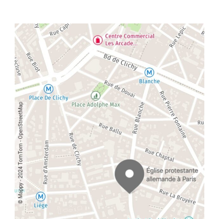
i
o
n