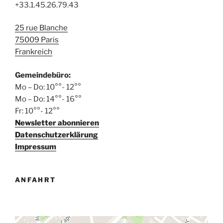
u
+33.1.45.26.79.43
N
n
a
d
25 rue Blanche
v
75009 Paris
A
i
Frankreich
n
g
s
a
Gemeindebüro:
t
i
Mo – Do: 10°°- 12°°
i
c
Mo – Do: 14°°- 16°°
o
Fr: 10°°- 12°°
h
n
Newsletter abonnieren
t
Datenschutzerklärung
e
Impressum
n
,
ANFAHRT
N
a
v