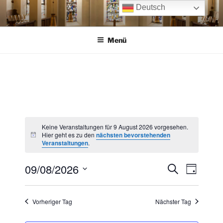
Zum
Deutsch
Inhalt
springen
Menü
Keine Veranstaltungen für 9 August 2026 vorgesehen.
Hier geht es zu den
nächsten bevorstehenden
H
Veranstaltungen
.
i
n
w
09/08/2026
V
V
S
e
T
u
i
e
e
a
D
s
c
g
r
a
r
h
Vorheriger Tag
Nächster Tag
a
e
t
a
n
u