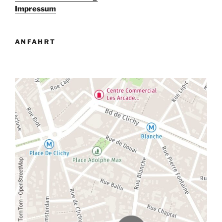
g
Impressum
a
t
ANFAHRT
i
o
n