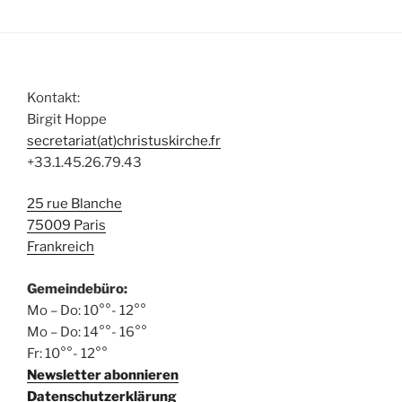
l
n
a
t
d
v
u
A
i
n
n
g
Kontakt:
g
s
a
Birgit Hoppe
e
t
i
secretariat(at)christuskirche.fr
n
i
c
+33.1.45.26.79.43
o
h
n
25 rue Blanche
t
75009 Paris
e
Frankreich
n
,
Gemeindebüro:
N
Mo – Do: 10°°- 12°°
Mo – Do: 14°°- 16°°
a
Fr: 10°°- 12°°
v
Newsletter abonnieren
i
Datenschutzerklärung