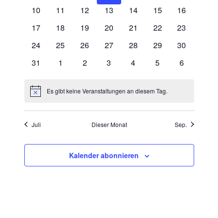
e
s
10
11
12
13
14
15
16
t
w
n
t
a
ä
17
18
19
20
21
22
23
d
a
h
l
e
24
25
26
27
28
29
30
l
l
t
r
e
u
t
31
1
2
3
4
5
6
v
n
n
u
.
o
g
n
Es gibt keine Veranstaltungen an diesem Tag.
A
H
n
g
i
n
V
n
e
w
s
e
Juli
Dieser Monat
Sep.
e
n
i
i
r
S
s
c
a
u
h
Kalender abonnieren
n
t
c
s
e
h
t
n
e
-
a
u
N