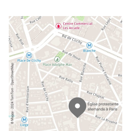
g
a
t
i
o
n