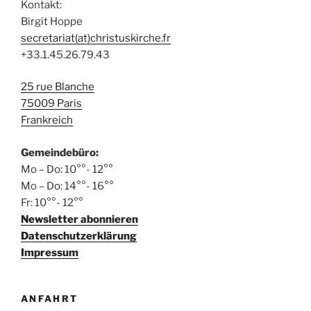
l
Kontakt:
n
a
t
Birgit Hoppe
d
v
secretariat(at)christuskirche.fr
u
A
i
+33.1.45.26.79.43
n
n
g
g
s
a
25 rue Blanche
e
t
i
75009 Paris
n
i
Frankreich
c
o
h
Gemeindebüro:
n
t
Mo – Do: 10°°- 12°°
e
Mo – Do: 14°°- 16°°
n
Fr: 10°°- 12°°
Newsletter abonnieren
,
Datenschutzerklärung
N
Impressum
a
v
i
ANFAHRT