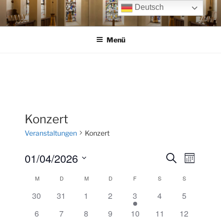
Zum
Deutsch
Inhalt
springen
Menü
Konzert
Veranstaltungen
Konzert
01/04/2026
V
V
S
M
u
e
e
o
D
c
M
MONTAG
D
DIENSTAG
M
MITTWOCH
D
DONNERSTAG
F
FREITAG
S
SAMSTAG
S
SONNTAG
K
n
r
a
r
h
a
a
a
30
31
1
2
3
4
e
5
t
a
t
n
l
u
n
6
7
8
9
10
11
12
s
m