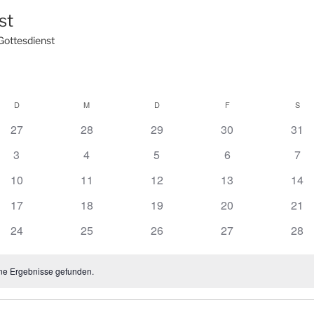
st
Gottesdienst
D
DIENSTAG
M
MITTWOCH
D
DONNERSTAG
F
FREITAG
S
SA
27
28
29
30
31
3
4
5
6
7
10
11
12
13
14
17
18
19
20
21
24
25
26
27
28
ne Ergebnisse gefunden.