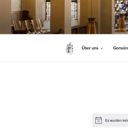
Zum
Inhalt
springen
Über uns
Gemein
Es wurden kei
H
i