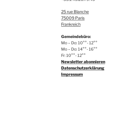
u
25 rue Blanche
n
75009 Paris
g
Frankreich
e
Gemeindebüro:
Mo – Do: 10°°- 12°°
n
Mo – Do: 14°°- 16°°
Fr: 10°°- 12°°
Newsletter abonnieren
Datenschutzerklärung
Impressum