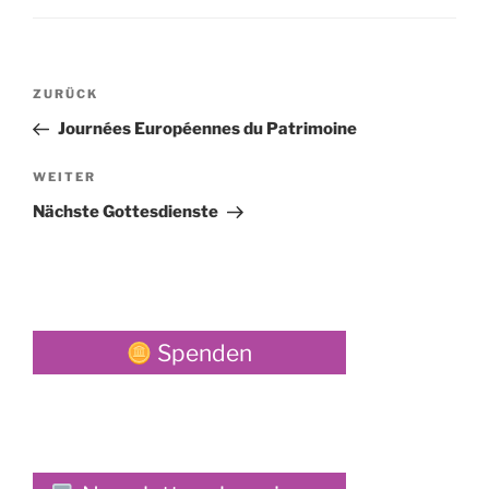
Beitragsnavigation
Vorheriger
ZURÜCK
Beitrag
Journées Européennes du Patrimoine
Nächster
WEITER
Beitrag
Nächste Gottesdienste
Spenden