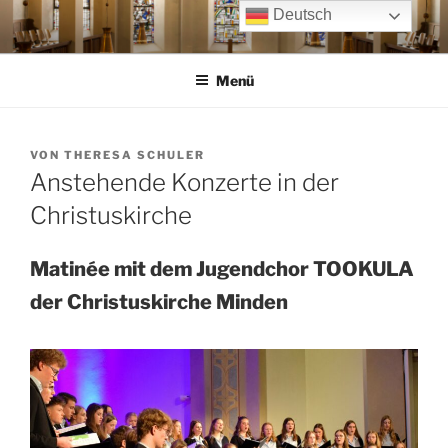
Zum
Deutsch
Inhalt
springen
Menü
VERÖFFENTLICHT
VON
THERESA SCHULER
AM
Anstehende Konzerte in der
Christuskirche
Matinée mit dem Jugendchor TOOKULA
der Christuskirche Minden