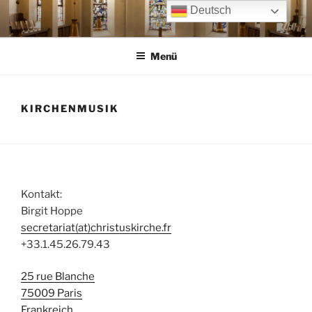
Zum
Deutsch
Inhalt
springen
Menü
KIRCHENMUSIK
Kontakt:
Birgit Hoppe
secretariat(at)christuskirche.fr
+33.1.45.26.79.43
25 rue Blanche
75009 Paris
Frankreich