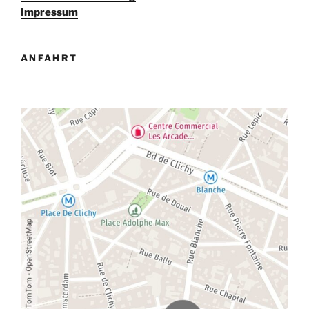
g
Impressum
a
t
ANFAHRT
i
o
n