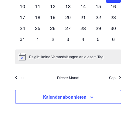
e
s
10
11
12
13
14
15
16
t
w
n
t
a
ä
17
18
19
20
21
22
23
d
a
h
l
e
24
25
26
27
28
29
30
l
l
t
r
e
u
t
31
1
2
3
4
5
6
v
n
n
u
.
o
g
n
Es gibt keine Veranstaltungen an diesem Tag.
A
H
n
g
i
n
V
n
e
w
s
e
Juli
Dieser Monat
Sep.
e
n
i
i
r
S
s
c
a
u
h
Kalender abonnieren
n
t
c
s
e
h
t
n
e
-
a
u
N