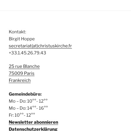
l
n
a
t
d
v
u
A
i
n
n
g
Kontakt:
g
s
a
Birgit Hoppe
e
t
i
secretariat(at)christuskirche.fr
n
i
c
+33.1.45.26.79.43
o
h
n
25 rue Blanche
t
75009 Paris
e
Frankreich
n
,
Gemeindebüro:
N
Mo – Do: 10°°- 12°°
Mo – Do: 14°°- 16°°
a
Fr: 10°°- 12°°
v
Newsletter abonnieren
i
Datenschutzerklärung