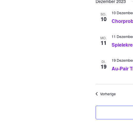
Dezember 2023
10 Dezember
SO.
10
Chorpro
11 Dezember
MO.
11
Spielekre
19 Dezember
DI.
19
Au-Pair T
Veranstalt
Vorherige