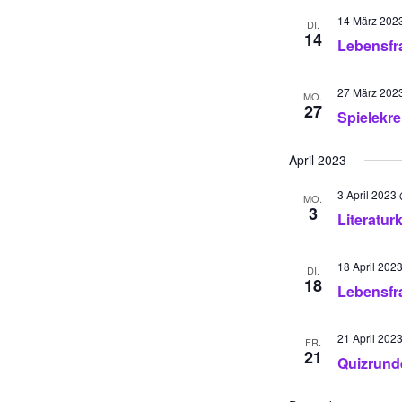
14 März 202
DI.
14
Lebensfr
27 März 202
MO.
27
Spielekre
April 2023
3 April 2023
MO.
3
Literaturk
18 April 202
DI.
18
Lebensfr
21 April 202
FR.
21
Quizrunde