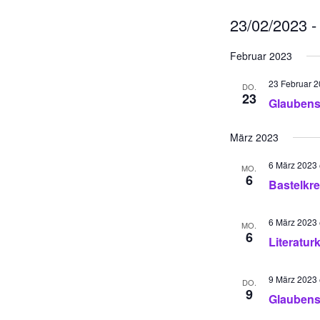
23/02/2023
 -
D
Februar 2023
a
t
23 Februar 
DO.
u
23
Glaubens
m
w
März 2023
ä
h
6 März 2023
MO.
6
l
Bastelkre
e
n
6 März 2023
MO.
.
6
Literaturk
9 März 2023
DO.
9
Glaubens