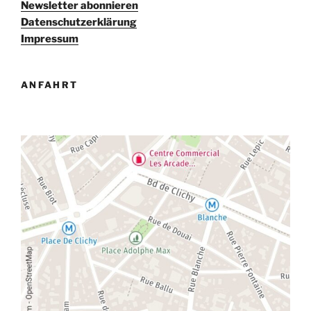
a
Newsletter abonnieren
v
Datenschutzerklärung
i
Impressum
g
a
ANFAHRT
t
i
o
n