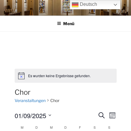
Zum
Deutsch
Inhalt
springen
Menü
Es wurden keine Ergebnisse gefunden.
H
i
n
Chor
w
e
Veranstaltungen
Chor
i
s
01/09/2025
V
V
S
M
u
e
e
o
D
c
M
MONTAG
D
DIENSTAG
M
MITTWOCH
D
DONNERSTAG
F
FREITAG
S
SAMSTAG
S
SONNTAG
K
n
r
a