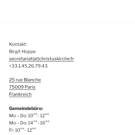
h
t
n
e
-
a
u
N
l
n
a
t
d
v
u
A
i
Kontakt:
n
n
g
Birgit Hoppe
g
s
a
secretariat(at)christuskirche.fr
e
t
+33.1.45.26.79.43
i
n
i
c
25 rue Blanche
o
h
75009 Paris
n
t
Frankreich
e
Gemeindebüro:
n
Mo – Do: 10°°- 12°°
,
Mo – Do: 14°°- 16°°
N
Fr: 10°°- 12°°