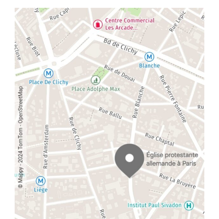
a
v
i
g
a
t
i
o
n