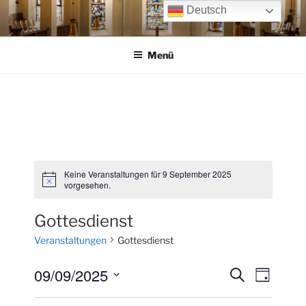
Zum
Deutsch
Inhalt
springen
Menü
Keine Veranstaltungen für 9 September 2025
H
vorgesehen.
i
n
w
Gottesdienst
e
i
Veranstaltungen
Gottesdienst
s
09/09/2025
V
V
S
T
u
e
e
a
D
c