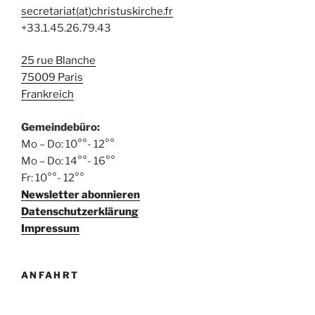
e
h
secretariat(at)christuskirche.fr
n
e
+33.1.45.26.79.43
-
u
N
25 rue Blanche
n
a
75009 Paris
d
v
Frankreich
A
i
n
g
Gemeindebüro:
s
a
Mo – Do: 10°°- 12°°
t
Mo – Do: 14°°- 16°°
i
i
Fr: 10°°- 12°°
c
Newsletter abonnieren
o
h
Datenschutzerklärung
n
t
Impressum
e
n
ANFAHRT
,
N