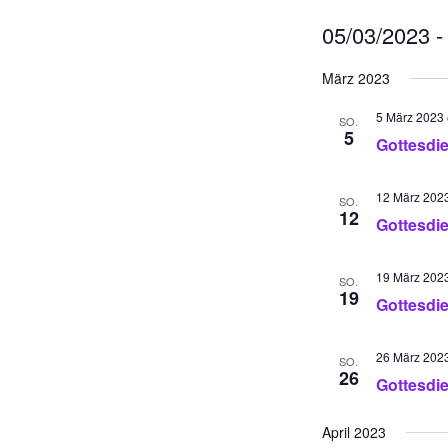
05/03/2023
 -
D
März 2023
a
t
5 März 2023
SO.
u
5
Gottesdi
m
w
12 März 202
SO.
ä
12
Gottesdi
h
l
e
19 März 202
SO.
19
n
Gottesdi
.
26 März 202
SO.
26
Gottesdi
April 2023